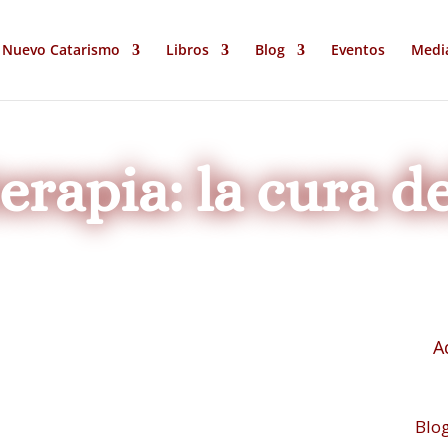
Nuevo Catarismo
Libros
Blog
Eventos
Medi
erapia: la cura d
A
Blo