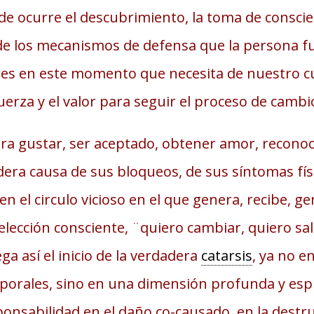
de ocurre el descubrimiento, la toma de conscien
e los mecanismos de defensa que la persona f
da, es en este momento que necesita de nuestro 
fuerza y el valor para seguir el proceso de cambi
ra gustar, ser aceptado, obtener amor, recono
era causa de sus bloqueos, de sus síntomas fís
n el circulo vicioso en el que genera, recibe, g
 elección consciente, ¨quiero cambiar, quiero s
ega así el inicio de la verdadera
catarsis
, ya no e
rporales, sino en una dimensión profunda y espir
onsabilidad en el daño co-causado, en la destruc