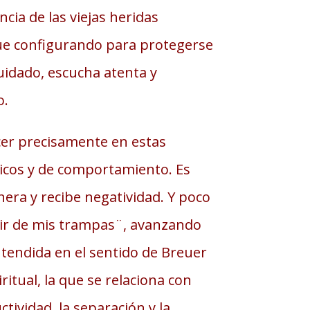
cia de las viejas heridas
ue configurando para protegerse
cuidado, escucha atenta y
o.
cer precisamente en estas
icos y de comportamiento. Es
enera y recibe negatividad. Y poco
alir de mis trampas¨, avanzando
ntendida en el sentido de Breuer
itual, la que se relaciona con
tividad, la separación y la