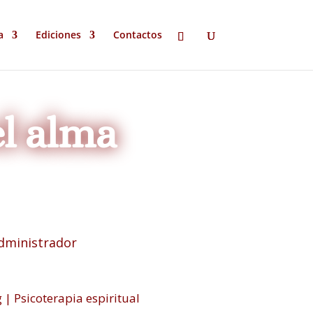
a
Ediciones
Contactos
el alma
dministrador
g
|
Psicoterapia espiritual