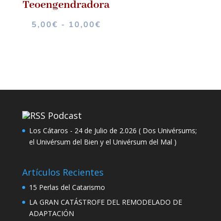
Teoengendradora
RANGO
5,00
€
-
10,00
€
DE
PRECIOS:
DESDE
5,00€
HASTA
10,00€
Podcast
Los Cátaros - 24 de Julio de 2.026 ( Dos Univérsums;
el Univérsum del Bien y el Univérsum del Mal )
Artículos Recientes
15 Perlas del Catarismo
LA GRAN CATÁSTROFE DEL REMODELADO DE
ADAPTACIÓN