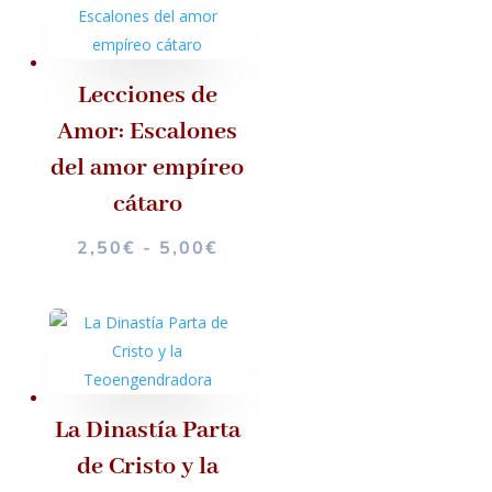
6,00€
HASTA
8,00€
Lecciones de
Amor: Escalones
del amor empíreo
cátaro
RANGO
2,50
€
-
5,00
€
DE
PRECIOS:
DESDE
2,50€
HASTA
5,00€
La Dinastía Parta
de Cristo y la