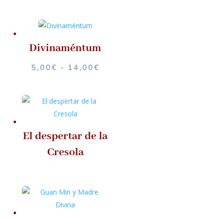
Divinaméntum
RANGO
5,00
€
-
14,00
€
DE
PRECIOS:
DESDE
5,00€
HASTA
El despertar de la
14,00€
Cresola