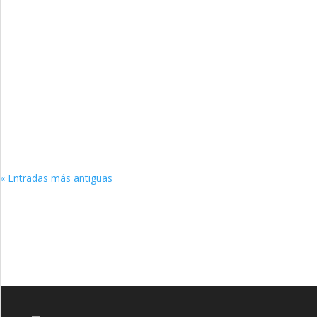
Administrador
DECLARACIÓN DE AMOR* Te amo un millón de veces más
que a una relicta e institucional, ¡oh, personificada Copa del
Grial! Fuente de las...
« Entradas más antiguas