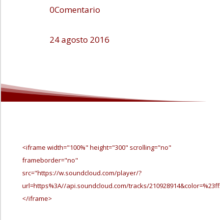
0Comentario
24 agosto 2016
<iframe width="100%" height="300" scrolling="no"
frameborder="no"
src="https://w.soundcloud.com/player/?
url=https%3A//api.soundcloud.com/tracks/210928914&color=%23
</iframe>