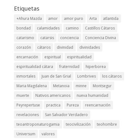
Etiquetas
+Ahura Mazda
amor
amor puro
Arta
atlantida
bondad
calamidades
camino
Castillos Cátaros
catarismo
catarsis
conciencia
Conciencia Divina
corazón
cátaros
divinidad
divinidades
encarnación
espiritual
espiritualidad
espiritualidad cátara
fraternidad
hiperborea
inmortales
Juan de San Grial
Lombrives
los cátaros
Maria Magdalena
Metanoia
minne
Montsegur
muerte
Nativos americanos
nueva humanidad
Peyrepertuse
practica
Pureza
reencarnación
revelaciones
San Salvador Verdadero
teoantroponaturogamia
teocivilización
teohombre
Universum
valores