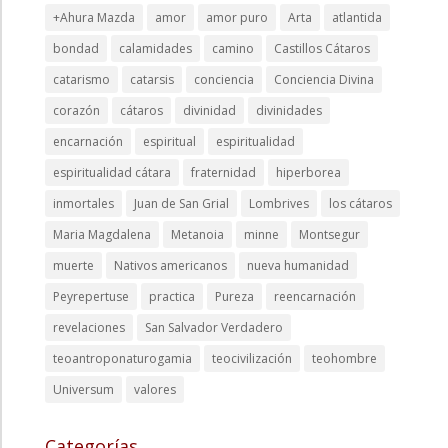
+Ahura Mazda
amor
amor puro
Arta
atlantida
bondad
calamidades
camino
Castillos Cátaros
catarismo
catarsis
conciencia
Conciencia Divina
corazón
cátaros
divinidad
divinidades
encarnación
espiritual
espiritualidad
espiritualidad cátara
fraternidad
hiperborea
inmortales
Juan de San Grial
Lombrives
los cátaros
Maria Magdalena
Metanoia
minne
Montsegur
muerte
Nativos americanos
nueva humanidad
Peyrepertuse
practica
Pureza
reencarnación
revelaciones
San Salvador Verdadero
teoantroponaturogamia
teocivilización
teohombre
Universum
valores
Categorías