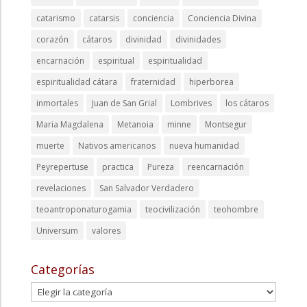
catarismo
catarsis
conciencia
Conciencia Divina
corazón
cátaros
divinidad
divinidades
encarnación
espiritual
espiritualidad
espiritualidad cátara
fraternidad
hiperborea
inmortales
Juan de San Grial
Lombrives
los cátaros
Maria Magdalena
Metanoia
minne
Montsegur
muerte
Nativos americanos
nueva humanidad
Peyrepertuse
practica
Pureza
reencarnación
revelaciones
San Salvador Verdadero
teoantroponaturogamia
teocivilización
teohombre
Universum
valores
Categorías
Categorías