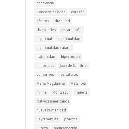
conciencia
Conciencia Divina
corazón
cátaros
divinidad
divinidades
encarnación
espiritual
espiritualidad
espiritualidad cátara
fraternidad
hiperborea
inmortales
Juan de San Grial
Lombrives
los cátaros
Maria Magdalena
Metanoia
minne
Montsegur
muerte
Nativos americanos
nueva humanidad
Peyrepertuse
practica
Pureza
reencarnación