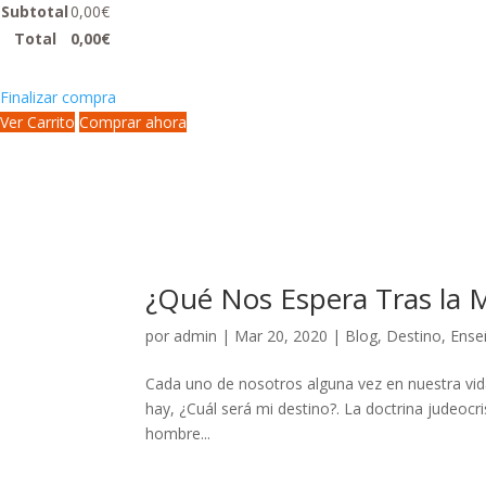
Subtotal
0,00
€
Total
0,00
€
Finalizar compra
Ver Carrito
Comprar ahora
¿Qué Nos Espera Tras la 
por
admin
|
Mar 20, 2020
|
Blog
,
Destino
,
Ense
Cada uno de nosotros alguna vez en nuestra vida,
hay, ¿Cuál será mi destino?. La doctrina judeocr
hombre...