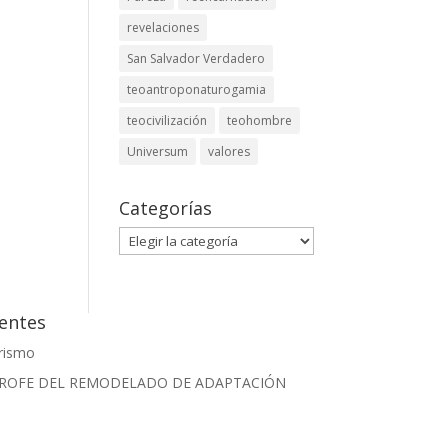
revelaciones
San Salvador Verdadero
teoantroponaturogamia
teocivilización
teohombre
Universum
valores
Categorías
Categorías
ientes
arismo
TROFE DEL REMODELADO DE ADAPTACIÓN