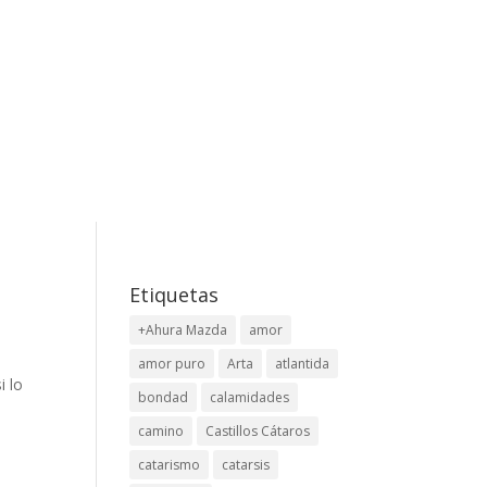
Etiquetas
+Ahura Mazda
amor
amor puro
Arta
atlantida
i lo
bondad
calamidades
camino
Castillos Cátaros
catarismo
catarsis