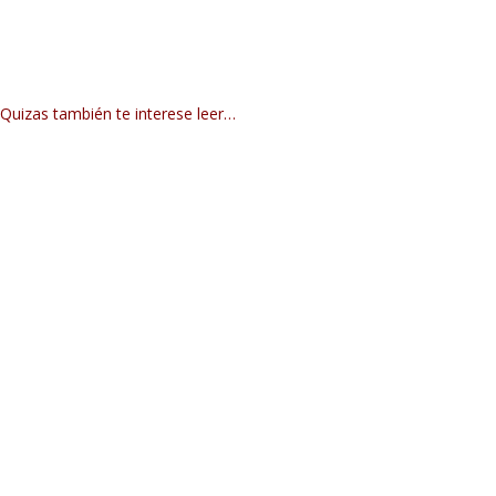
Quizas también te interese leer…
Administrador
15 Perlas del Catarismo Mensaje de los padres y las madres
cataras "Estos últimos 700 años son el pasional por el cual
se ha derramado la...