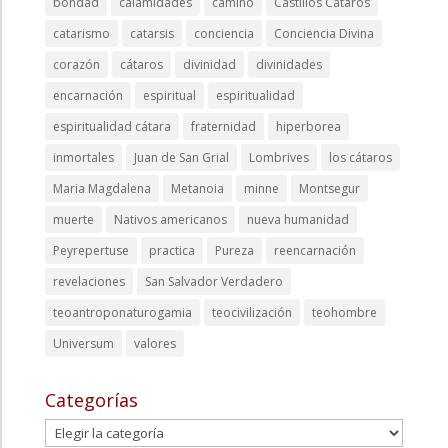
bondad
calamidades
camino
Castillos Cátaros
catarismo
catarsis
conciencia
Conciencia Divina
corazón
cátaros
divinidad
divinidades
encarnación
espiritual
espiritualidad
espiritualidad cátara
fraternidad
hiperborea
inmortales
Juan de San Grial
Lombrives
los cátaros
Maria Magdalena
Metanoia
minne
Montsegur
muerte
Nativos americanos
nueva humanidad
Peyrepertuse
practica
Pureza
reencarnación
revelaciones
San Salvador Verdadero
teoantroponaturogamia
teocivilización
teohombre
Universum
valores
Categorías
Categorías