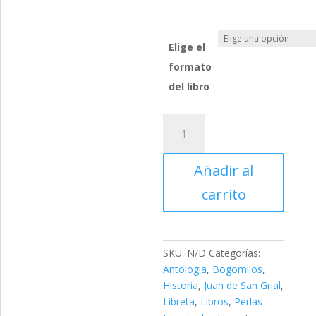
Elige el
formato
del libro
La
Revolucionaria
Espiritualidad
Añadir al
del
Bogomilismo
carrito
cantidad
SKU:
N/D
Categorías:
Antologia
,
Bogomilos
,
Historia
,
Juan de San Grial
,
Libreta
,
Libros
,
Perlas