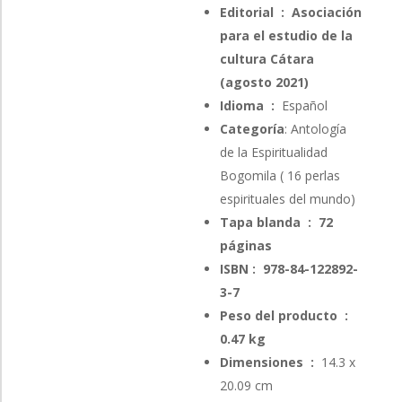
de
Editorial ‏ : ‎
Asociación
preci
para el estudio de la
desd
cultura Cátara
2,50€
hasta
(agosto 2021)
5,00€
Idioma ‏ : ‎
Español
Categoría
: Antología
de la Espiritualidad
Bogomila ( 16 perlas
espirituales del mundo)
Tapa blanda ‏ : ‎
72
páginas
ISBN : ‎
978-84-122892-
3-7
Peso del producto ‏ : ‎
0
.47 kg
Dimensiones ‏ : ‎
14.3
x
20.09 cm