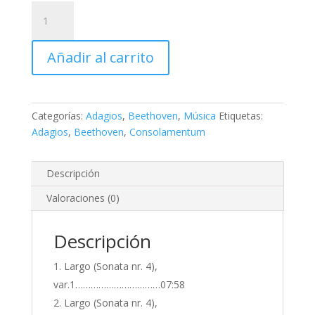
Consolamentum
musical
III
Añadir al carrito
cantidad
Categorías:
Adagios
,
Beethoven
,
Música
Etiquetas:
Adagios
,
Beethoven
,
Consolamentum
Descripción
Valoraciones (0)
Descripción
Largo (Sonata nr. 4),
var.1……………………………07:58
Largo (Sonata nr. 4),