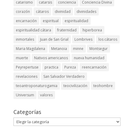
catarismo
catarsis
conciencia
Conciencia Divina
corazón
cátaros
divinidad
divinidades
encarnación
espiritual
espiritualidad
espiritualidad cátara
fraternidad
hiperborea
inmortales
Juan de San Grial
Lombrives
los cátaros
Maria Magdalena
Metanoia
minne
Montsegur
muerte
Nativos americanos
nueva humanidad
Peyrepertuse
practica
Pureza
reencarnación
revelaciones
San Salvador Verdadero
teoantroponaturogamia
teocivilización
teohombre
Universum
valores
Categorías
Categorías