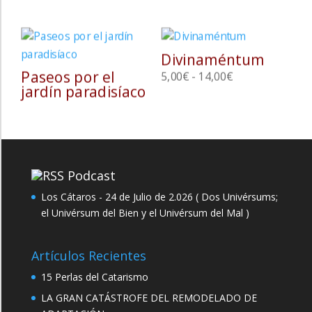
de
desde
precios:
4,00€
desde
hasta
Divinaméntum
5,00€
12,00€
Paseos por el
Rango
hasta
5,00
€
-
14,00
€
jardín paradisíaco
de
13,00€
precios:
desde
5,00€
hasta
Podcast
14,00€
Los Cátaros - 24 de Julio de 2.026 ( Dos Univérsums;
el Univérsum del Bien y el Univérsum del Mal )
Artículos Recientes
15 Perlas del Catarismo
LA GRAN CATÁSTROFE DEL REMODELADO DE