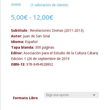
(
1
valoración de cliente)
Valorado con
5.00
de 5 en
Rango
5,00
€
-
12,00
€
base a
de
valoración
de un cliente
precios:
Subtítulo
:
Revelaciones Divinas (2011-2013).
desde
Autor:
Juan de San Grial
5,00€
Idioma:
Español
hasta
Tapa blanda:
300 páginas
12,00€
Editor:
Asociación para el Estudio de la Cultura Cátara;
Edición: 1 (26 de septiembre de 2019
ISBN-13:
978-8494928802
Formato Libro