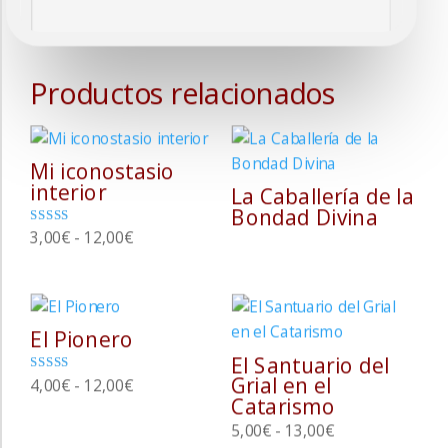
Productos relacionados
Mi iconostasio
interior
La Caballería de la
Bondad Divina
Rango
Valorado con
3,00
€
-
12,00
€
5.00
de
de 5
precios:
desde
El Pionero
3,00€
El Santuario del
hasta
Grial en el
Rango
Valorado con
4,00
€
-
12,00
€
12,00€
5.00
Catarismo
de
de 5
Rango
5,00
€
-
13,00
€
precios: