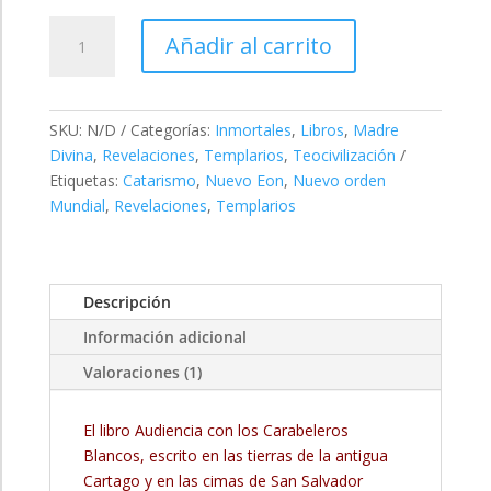
Audiencia
Añadir al carrito
con
los
Carabeleros
Blancos
SKU:
N/D
Categorías:
Inmortales
,
Libros
,
Madre
cantidad
Divina
,
Revelaciones
,
Templarios
,
Teocivilización
Etiquetas:
Catarismo
,
Nuevo Eon
,
Nuevo orden
Mundial
,
Revelaciones
,
Templarios
Descripción
Información adicional
Valoraciones (1)
El libro Audiencia con los Carabeleros
Blancos, escrito en las tierras de la antigua
Cartago y en las cimas de San Salvador