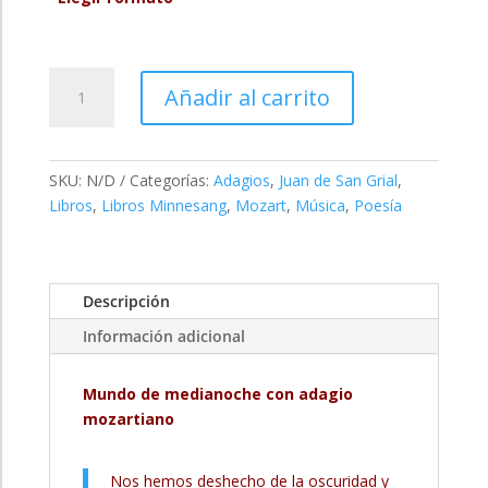
Al
Añadir al carrito
son
del
adagio
de
SKU:
N/D
Categorías:
Adagios
,
Juan de San Grial
,
Mozart
Libros
,
Libros Minnesang
,
Mozart
,
Música
,
Poesía
(Poesía)
cantidad
Descripción
Información adicional
Mundo de medianoche con adagio
mozartiano
Nos hemos deshecho de la oscuridad y