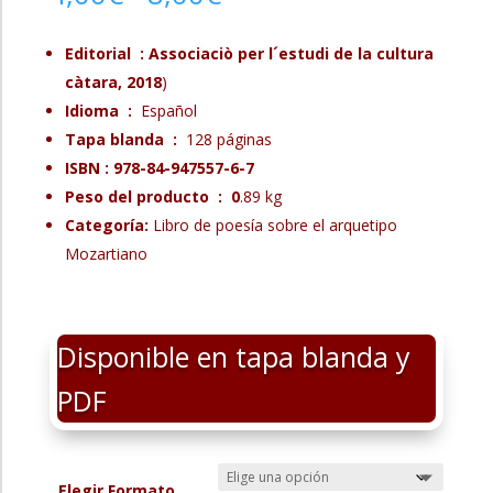
de
precios:
Editorial ‏ : ‎Associaciò per l´estudi de la cultura
desde
càtara, 2018
)
4,00€
hasta
Idioma ‏ : ‎
Español
8,00€
Tapa blanda ‏ : ‎
128 páginas
ISBN : 978-84-947557-6-7
Peso del producto ‏ : ‎ 0
.89 kg
Categoría:
Libro de poesía sobre el arquetipo
Mozartiano
Disponible en tapa blanda y
PDF
Elegir Formato