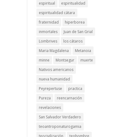
espiritual
espiritualidad
espiritualidad cátara
fraternidad
hiperborea
inmortales
Juan de San Grial
Lombrives
los cátaros
Maria Magdalena
Metanoia
minne
Montsegur
muerte
Nativos americanos
nueva humanidad
Peyrepertuse
practica
Pureza
reencarnación
revelaciones
San Salvador Verdadero
teoantroponaturogamia
teocivilización
teohombre