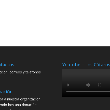
tactos
Youtube – Los Cátaro
cción, correos y teléfonos
nación
da a nuestra organización
endo hoy una donación!