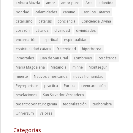
+Ahura Mazda
amor
amor puro
Arta
atlantida
bondad
calamidades
camino
Castillos Cátaros
catarismo
catarsis
conciencia
Conciencia Divina
corazón
cátaros
divinidad
divinidades
encarnación
espiritual
espiritualidad
espiritualidad cátara
fraternidad
hiperborea
inmortales
Juan de San Grial
Lombrives
los cátaros
Maria Magdalena
Metanoia
minne
Montsegur
muerte
Nativos americanos
nueva humanidad
Peyrepertuse
practica
Pureza
reencarnación
revelaciones
San Salvador Verdadero
teoantroponaturogamia
teocivilización
teohombre
Universum
valores
Categorías