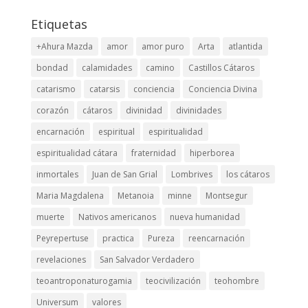
Etiquetas
+Ahura Mazda
amor
amor puro
Arta
atlantida
bondad
calamidades
camino
Castillos Cátaros
catarismo
catarsis
conciencia
Conciencia Divina
corazón
cátaros
divinidad
divinidades
encarnación
espiritual
espiritualidad
espiritualidad cátara
fraternidad
hiperborea
inmortales
Juan de San Grial
Lombrives
los cátaros
Maria Magdalena
Metanoia
minne
Montsegur
muerte
Nativos americanos
nueva humanidad
Peyrepertuse
practica
Pureza
reencarnación
revelaciones
San Salvador Verdadero
teoantroponaturogamia
teocivilización
teohombre
Universum
valores