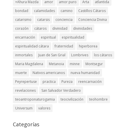
+Ahura Mazda
amor
amor puro
Arta
atlantida
bondad
calamidades
camino
Castillos Cátaros
catarismo
catarsis
conciencia
Conciencia Divina
corazón
cátaros
divinidad
divinidades
encarnación
espiritual
espiritualidad
espiritualidad cátara
fraternidad
hiperborea
inmortales
Juan de San Grial
Lombrives
los cátaros
Maria Magdalena
Metanoia
minne
Montsegur
muerte
Nativos americanos
nueva humanidad
Peyrepertuse
practica
Pureza
reencarnación
revelaciones
San Salvador Verdadero
teoantroponaturogamia
teocivilización
teohombre
Universum
valores
Categorías