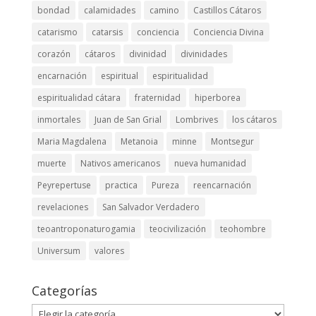
bondad
calamidades
camino
Castillos Cátaros
catarismo
catarsis
conciencia
Conciencia Divina
corazón
cátaros
divinidad
divinidades
encarnación
espiritual
espiritualidad
espiritualidad cátara
fraternidad
hiperborea
inmortales
Juan de San Grial
Lombrives
los cátaros
Maria Magdalena
Metanoia
minne
Montsegur
muerte
Nativos americanos
nueva humanidad
Peyrepertuse
practica
Pureza
reencarnación
revelaciones
San Salvador Verdadero
teoantroponaturogamia
teocivilización
teohombre
Universum
valores
Categorías
Categorías