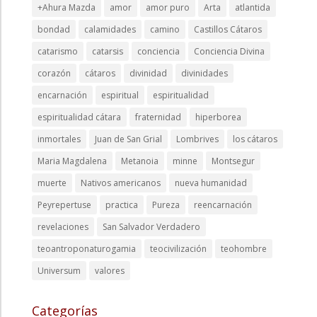
+Ahura Mazda
amor
amor puro
Arta
atlantida
bondad
calamidades
camino
Castillos Cátaros
catarismo
catarsis
conciencia
Conciencia Divina
corazón
cátaros
divinidad
divinidades
encarnación
espiritual
espiritualidad
espiritualidad cátara
fraternidad
hiperborea
inmortales
Juan de San Grial
Lombrives
los cátaros
Maria Magdalena
Metanoia
minne
Montsegur
muerte
Nativos americanos
nueva humanidad
Peyrepertuse
practica
Pureza
reencarnación
revelaciones
San Salvador Verdadero
teoantroponaturogamia
teocivilización
teohombre
Universum
valores
Categorías