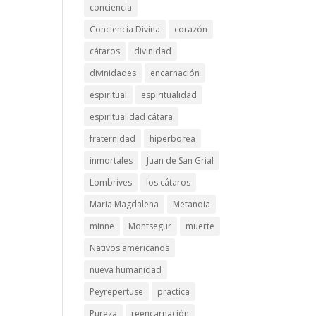
conciencia
Conciencia Divina
corazón
cátaros
divinidad
divinidades
encarnación
espiritual
espiritualidad
espiritualidad cátara
fraternidad
hiperborea
inmortales
Juan de San Grial
Lombrives
los cátaros
Maria Magdalena
Metanoia
minne
Montsegur
muerte
Nativos americanos
nueva humanidad
Peyrepertuse
practica
Pureza
reencarnación