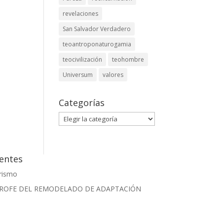
revelaciones
San Salvador Verdadero
teoantroponaturogamia
teocivilización
teohombre
Universum
valores
Categorías
Categorías
ientes
arismo
TROFE DEL REMODELADO DE ADAPTACIÓN