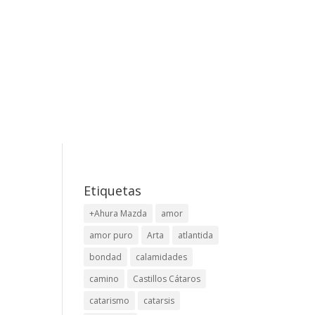
Etiquetas
+Ahura Mazda
amor
amor puro
Arta
atlantida
bondad
calamidades
camino
Castillos Cátaros
catarismo
catarsis