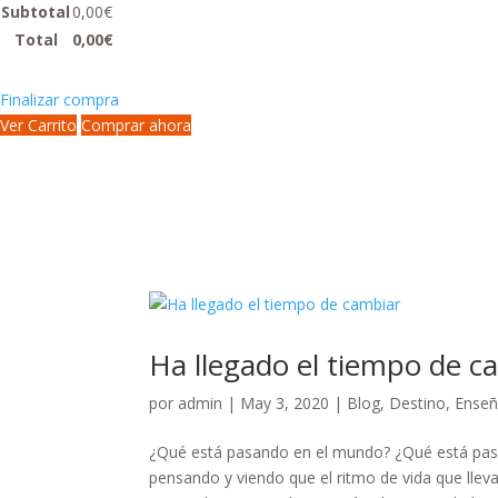
Subtotal
0,00
€
Total
0,00
€
Finalizar compra
Ver Carrito
Comprar ahora
Ha llegado el tiempo de c
por
admin
|
May 3, 2020
|
Blog
,
Destino
,
Ense
¿Qué está pasando en el mundo? ¿Qué está pasa
pensando y viendo que el ritmo de vida que llev