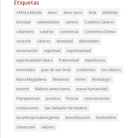
Etiquetas
+Ahura Mazda
amor
amor puro
Arta
atlantida
bondad
calamidades
camino
Castillos Cátaros
catarismo
catarsis
conciencia
Conciencia Divina
corazón
cátaros
divinidad
divinidades
encarnación
espiritual
espiritualidad
espiritualidad cátara
fraternidad
hiperborea
inmortales
Juan de San Grial
Lombrives
los cátaros
Maria Magdalena
Metanoia
minne
Montsegur
muerte
Nativos americanos
nueva humanidad
Peyrepertuse
practica
Pureza
reencarnación
revelaciones
San Salvador Verdadero
teoantroponaturogamia
teocivilización
teohombre
Universum
valores