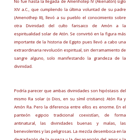
No fue hasta la llegada de Amenhotep IV (Akenatón) siglo
XIV a.C., que cumpliendo la última voluntad de su padre
(Amenothep III), llevó a su pueblo el conocimiento sobre
otra Divinidad: del culto farisaico de Amón a la
espiritualidad solar de Atón. Se convirtió en la figura más
importante de la historia de Egipto pues llevó a cabo una
extraordinaria revolución espiritual, sin derramamiento de
sangre alguno, solo manifestando la grandeza de la
divinidad.
Podría parecer que ambas divinidades son hipóstasis del
mismo Ra solar (o Dios, en su símil cristiano): Atón Ra y
Amón Ra. Pero la diferencia entre ellos es enorme. En el
panteón egipcio tradicional coexistían, de forma
antinatural, las divinidades buenas y malas, las
benevolentes y las peligrosas. La mezcla desemboca en la
degradación de la pureza y la desaparición del amor y la