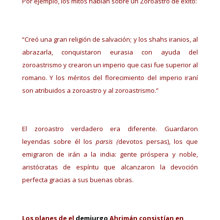
Por ejemplo, los mitos hablan sobre un Zoroastro de éxito:
“Creó una gran religión de salvación; y los shahs iranios, al
abrazarla, conquistaron eurasia con ayuda del
zoroastrismo y crearon un imperio que casi fue superior al
romano. Y los méritos del florecimiento del imperio iraní
son atribuidos a zoroastro y al zoroastrismo.”
El zoroastro verdadero era diferente. Guardaron
leyendas sobre él los
parsis (
devotos persas), los que
emigraron de irán a la india: gente próspera y noble,
aristócratas de espíritu que alcanzaron la devoción
perfecta gracias a sus buenas obras.
Los planes de el
demiurgo
Ahrimán consistían en