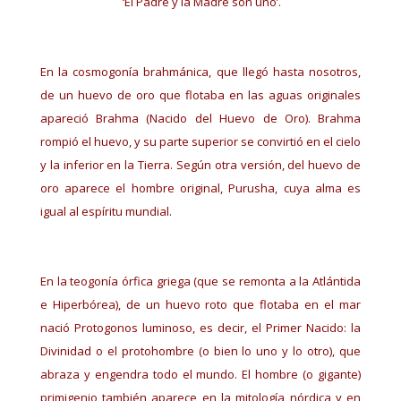
‘El Padre y la Madre son uno’.
En la cosmogonía brahmánica, que llegó hasta nosotros,
de un huevo de oro que flotaba en las aguas originales
apareció Brahma (Nacido del Huevo de Oro). Brahma
rompió el huevo, y su parte superior se convirtió en el cielo
y la inferior en la Tierra. Según otra versión, del huevo de
oro aparece el hombre original, Purusha, cuya alma es
igual al espíritu mundial.
En la teogonía órfica griega (que se remonta a la Atlántida
e Hiperbórea), de un huevo roto que flotaba en el mar
nació Protogonos luminoso, es decir, el Primer Nacido: la
Divinidad o el protohombre (o bien lo uno y lo otro), que
abraza y engendra todo el mundo. El hombre (o gigante)
primigenio también aparece en la mitología nórdica y en