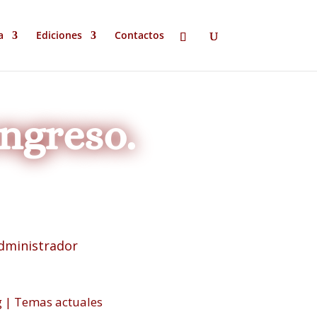
a
Ediciones
Contactos
ngreso.
dministrador
g
|
Temas actuales