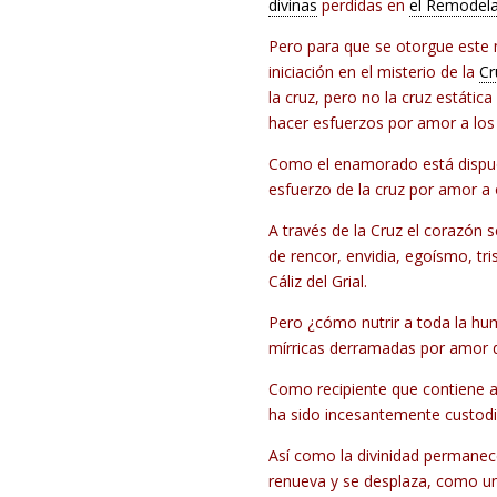
divinas
perdidas en
el Remodel
Pero para que se otorgue este m
iniciación en el misterio de la
Cr
la cruz, pero no la cruz estáti
hacer esfuerzos por amor a lo
Como el enamorado está dispuest
esfuerzo de la cruz por amor a
A través de la Cruz el corazón 
de rencor, envidia, egoísmo, tr
Cáliz del Grial.
Pero ¿cómo nutrir a toda la hum
mírricas derramadas por amor d
Como recipiente que contiene aq
ha sido incesantemente custodia
Así como la divinidad permane
renueva y se desplaza, como un 