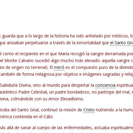
s guarda que a lo largo de la historia ha sido anhelado por místicos, 
que ansiaban perpetuarse a través de la inmortalidad que
el Santo Gri
l como el recipiente en el que María recogió la sangre derramada po
el Monte Calvario sucedió algo mucho más elevado: aquella sangre cr
te de origen no terrenal). El
mirró
es el compuesto puro de la divinid
 también de forma milagrosa por objetos e imágenes sagradas y reliq
 Sabiduría Divina, vino al mundo para despertar la
conciencia
espiritua
auténtico Padre Celestial, un padre bondadoso, no partícipe del mal, 
divina, colmándole con su Amor Elevadísimo.
odia del Santo Grial, continuó la misión de
Cristo
nutriendo a la hu
írrica contenida en el Cáliz.
l, más allá de sanar al cuerpo de las enfermedades, actuaba espiritua