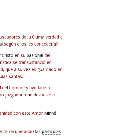
buscadores de la última verdad e
al
según ellos les concedería?
r
Cristo
en su
pasional
del
ística se transustanció en
ad, que a su vez es guardado en
uias santas.
l del hombre y ayudarle a
no juzgador, que devuelve al
manidad con este Amor
Minné
lmente recuperando las
partículas