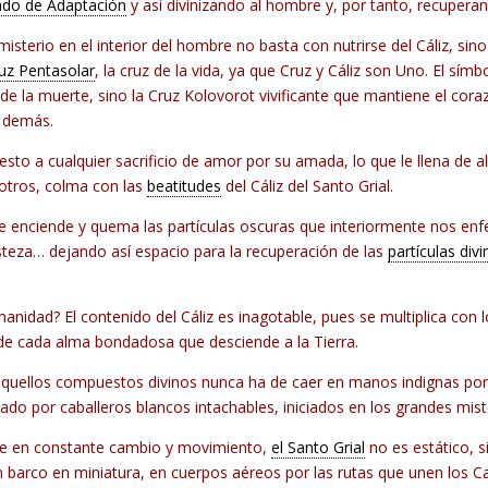
ado de Adaptación
y así divinizando al hombre y, por tanto, recuperan
isterio en el interior del hombre no basta con nutrirse del Cáliz, sin
uz Pentasolar
, la cruz de la vida, ya que Cruz y Cáliz son Uno. El sím
ca de la muerte, sino la Cruz Kolovorot vivificante que mantiene el co
s demás.
o a cualquier sacrificio de amor por su amada, lo que le llena de ale
 otros, colma con las
beatitudes
del Cáliz del Santo Grial.
se enciende y quema las partículas oscuras que interiormente nos en
isteza… dejando así espacio para la recuperación de las
partículas divi
anidad? El contenido del Cáliz es inagotable, pues se multiplica con 
e cada alma bondadosa que desciende a la Tierra.
uellos compuestos divinos nunca ha de caer en manos indignas por lo
do por caballeros blancos intachables, iniciados en los grandes mist
ce en constante cambio y movimiento,
el Santo Grial
no es estático, 
barco en miniatura, en cuerpos aéreos por las rutas que unen los Cast