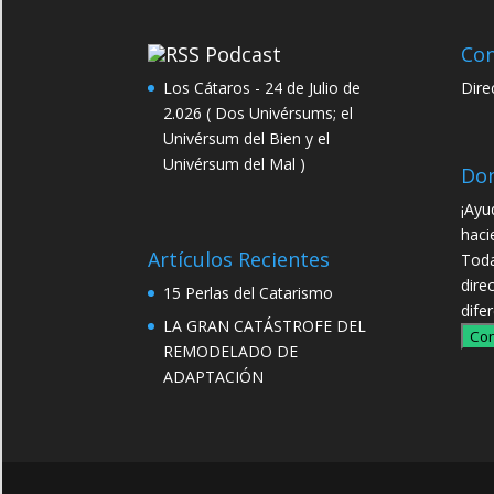
Podcast
Con
Los Cátaros - 24 de Julio de
Dire
2.026 ( Dos Univérsums; el
Univérsum del Bien y el
Univérsum del Mal )
Do
¡Ayu
haci
Artículos Recientes
Toda
dire
15 Perlas del Catarismo
dife
LA GRAN CATÁSTROFE DEL
Con
REMODELADO DE
ADAPTACIÓN