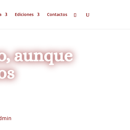
a
Ediciones
Contactos
o, aunque
os
dmin