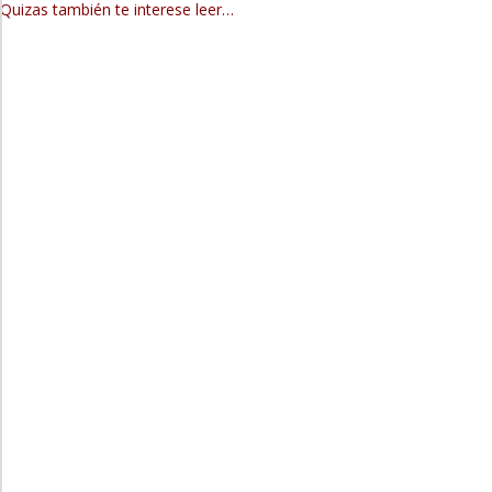
Quizas también te interese leer…
Administrador
15 Perlas del Catarismo Mensaje de los padres y las madres catara
Administrador
Nuestra Madre Divina a través de Juan de San Grial, nos dice: “E