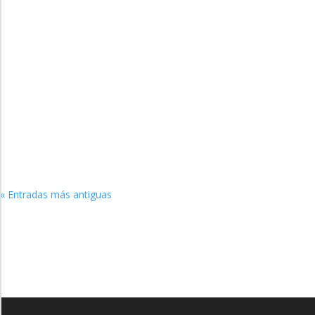
Administrador
DECLARACIÓN DE AMOR* Te amo un millón de veces más que a una re
« Entradas más antiguas