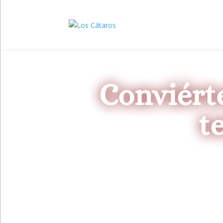
Conviért
t