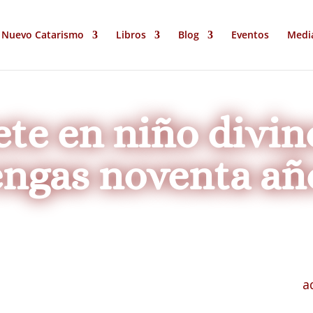
Nuevo Catarismo
Libros
Blog
Eventos
Medi
ete en niño divin
engas noventa añ
a