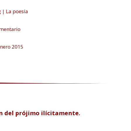
g
|
La poesía
mentario
enero 2015
n del prójimo ilícitamente.