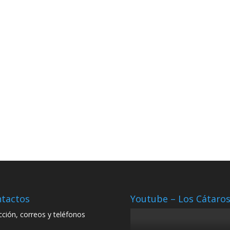
tactos
Youtube – Los Cátaro
cción, correos y teléfonos