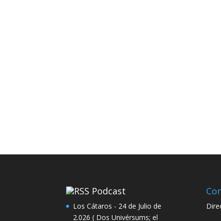
Podcast
Con
Los Cátaros - 24 de Julio de
Dire
2.026 ( Dos Univérsums; el