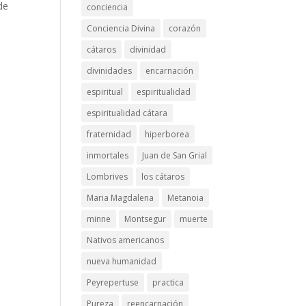
de
conciencia
Conciencia Divina
corazón
cátaros
divinidad
divinidades
encarnación
espiritual
espiritualidad
espiritualidad cátara
fraternidad
hiperborea
inmortales
Juan de San Grial
Lombrives
los cátaros
Maria Magdalena
Metanoia
minne
Montsegur
muerte
Nativos americanos
nueva humanidad
Peyrepertuse
practica
Pureza
reencarnación