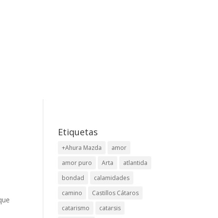
Etiquetas
+Ahura Mazda
amor
amor puro
Arta
atlantida
bondad
calamidades
camino
Castillos Cátaros
 que
catarismo
catarsis