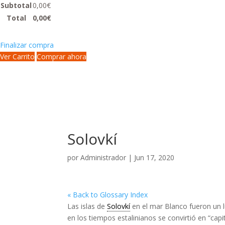
Subtotal
0,00
€
Total
0,00
€
Finalizar compra
Ver Carrito
Comprar ahora
Solovkí
por
Administrador
|
Jun 17, 2020
« Back to Glossary Index
Las islas de
Solovkí
en el mar Blanco fueron un l
en los tiempos estalinianos se convirtió en “cap