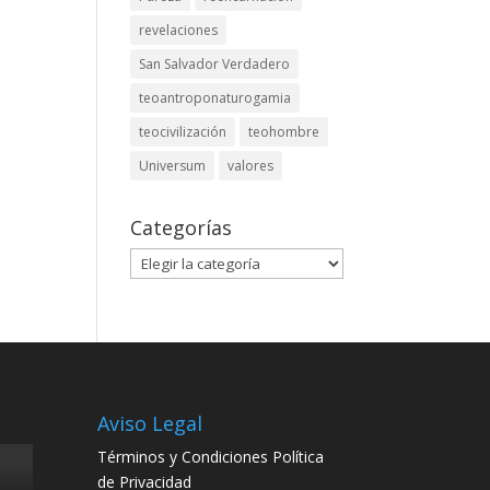
revelaciones
San Salvador Verdadero
teoantroponaturogamia
teocivilización
teohombre
Universum
valores
Categorías
Categorías
s
Aviso Legal
Términos y Condiciones
Política
de Privacidad