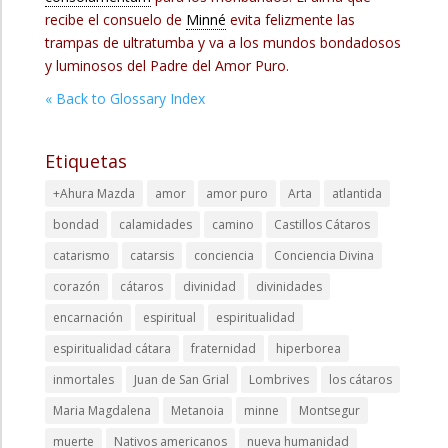
recibe el consuelo de
Minné
evita felizmente las
trampas de ultratumba y va a los mundos bondadosos
y luminosos del Padre del Amor Puro.
« Back to Glossary Index
Etiquetas
+Ahura Mazda
amor
amor puro
Arta
atlantida
bondad
calamidades
camino
Castillos Cátaros
catarismo
catarsis
conciencia
Conciencia Divina
corazón
cátaros
divinidad
divinidades
encarnación
espiritual
espiritualidad
espiritualidad cátara
fraternidad
hiperborea
inmortales
Juan de San Grial
Lombrives
los cátaros
Maria Magdalena
Metanoia
minne
Montsegur
muerte
Nativos americanos
nueva humanidad