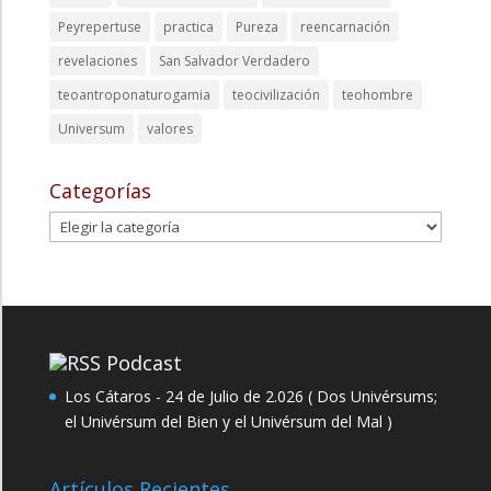
Peyrepertuse
practica
Pureza
reencarnación
revelaciones
San Salvador Verdadero
teoantroponaturogamia
teocivilización
teohombre
Universum
valores
Categorías
Categorías
Podcast
Los Cátaros - 24 de Julio de 2.026 ( Dos Univérsums;
el Univérsum del Bien y el Univérsum del Mal )
Artículos Recientes